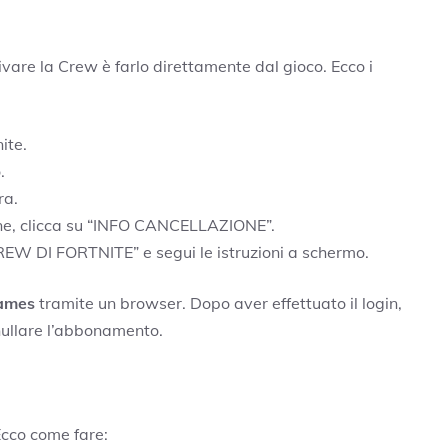
ivare la Crew è farlo direttamente dal gioco. Ecco i
ite.
.
ra.
ione, clicca su “INFO CANCELLAZIONE”.
 DI FORTNITE” e segui le istruzioni a schermo.
ames
tramite un browser. Dopo aver effettuato il login,
nullare l’abbonamento.
 Ecco come fare: