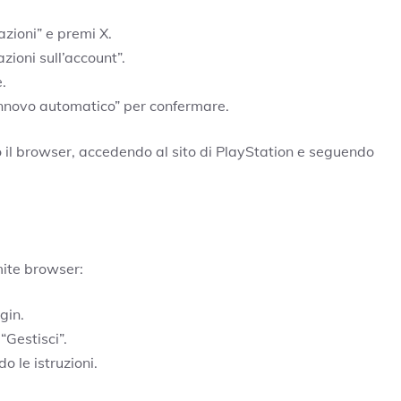
zioni” e premi X.
zioni sull’account”.
e.
rinnovo automatico” per confermare.
 il browser, accedendo al sito di PlayStation e seguendo
mite browser:
ogin.
“Gestisci”.
o le istruzioni.