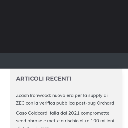
ARTICOLI RECENTI
Zcash Ironwood: nuova era per la supply di
ZEC con la verifica pubblica post-bug Orchard
Caso Coldcard: falla dal 2021 compromette
seed phrase e mette a rischio oltre 100 milioni