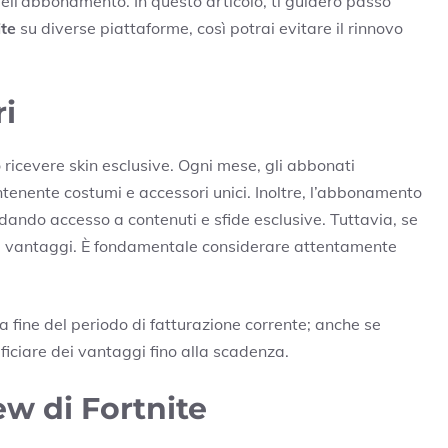
dell’abbonamento. In questo articolo, ti guiderò passo
ite
su diverse piattaforme, così potrai evitare il rinnovo
ri
o ricevere skin esclusive. Ogni mese, gli abbonati
enente costumi e accessori unici. Inoltre, l’abbonamento
, dando accesso a contenuti e sfide esclusive. Tuttavia, se
esti vantaggi. È fondamentale considerare attentamente
a fine del periodo di fatturazione corrente; anche se
eficiare dei vantaggi fino alla scadenza.
ew di Fortnite