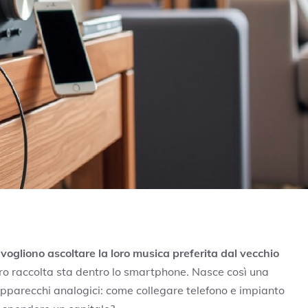
ogliono ascoltare la loro musica preferita dal vecchio
oro raccolta sta dentro lo smartphone. Nasce così una
pparecchi analogici: come collegare telefono e impianto