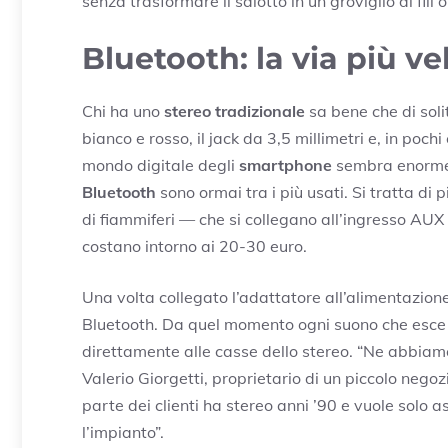
senza trasformare il salotto in un groviglio di fili
Bluetooth: la via più ve
Chi ha uno
stereo tradizionale
sa bene che di soli
bianco e rosso, il jack da 3,5 millimetri e, in pochi 
mondo digitale degli
smartphone
sembra enorme. 
Bluetooth
sono ormai tra i più usati. Si tratta di 
di fiammiferi — che si collegano all’ingresso AUX 
costano intorno ai 20-30 euro.
Una volta collegato l’adattatore all’alimentazion
Bluetooth. Da quel momento ogni suono che esce
direttamente alle casse dello stereo. “Ne abbiamo
Valerio Giorgetti, proprietario di un piccolo nego
parte dei clienti ha stereo anni ’90 e vuole solo 
l’impianto”.