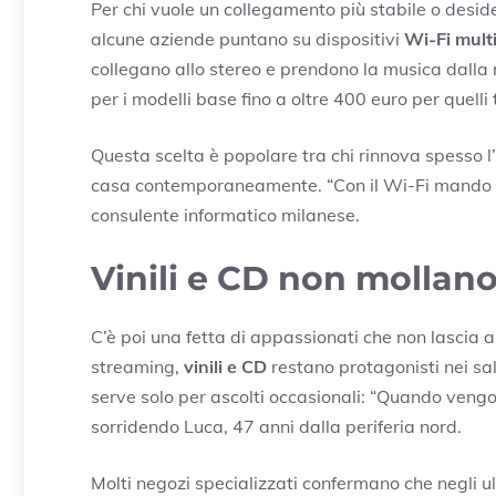
Per chi vuole un collegamento più stabile o desi
alcune aziende puntano su dispositivi
Wi-Fi mult
collegano allo stereo e prendono la musica dalla 
per i modelli base fino a oltre 400 euro per quell
Questa scelta è popolare tra chi rinnova spesso l’
casa contemporaneamente. “Con il Wi-Fi mando lo 
consulente informatico milanese.
Vinili e CD non mollano
C’è poi una fetta di appassionati che non lascia a
streaming,
vinili e CD
restano protagonisti nei sal
serve solo per ascolti occasionali: “Quando vengon
sorridendo Luca, 47 anni dalla periferia nord.
Molti negozi specializzati confermano che negli ult