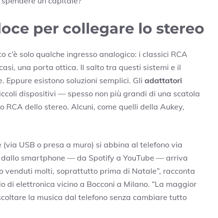
 o spendere un capitale?
loce per collegare lo stereo
to c’è solo qualche ingresso analogico: i classici RCA
casi, una porta ottica. Il salto tra questi sistemi e il
Eppure esistono soluzioni semplici. Gli
adattatori
piccoli dispositivi — spesso non più grandi di una scatola
o RCA dello stereo. Alcuni, come quelli della Aukey,
e (via USB o presa a muro) si abbina al telefono via
 dallo smartphone — da Spotify a YouTube — arriva
 venduti molti, soprattutto prima di Natale”, racconta
zio di elettronica vicino a Bocconi a Milano. “La maggior
ascoltare la musica dal telefono senza cambiare tutto