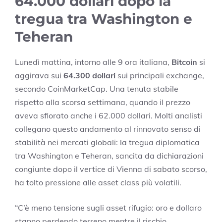
64.000 dollari dopo la
tregua tra Washington e
Teheran
Lunedì mattina, intorno alle 9 ora italiana,
Bitcoin
si
aggirava sui
64.300 dollari
sui principali exchange,
secondo CoinMarketCap. Una tenuta stabile
rispetto alla scorsa settimana, quando il prezzo
aveva sfiorato anche i 62.000 dollari. Molti analisti
collegano questo andamento al rinnovato senso di
stabilità nei mercati globali: la tregua diplomatica
tra Washington e Teheran, sancita da dichiarazioni
congiunte dopo il vertice di Vienna di sabato scorso,
ha tolto pressione alle asset class più volatili.
“C’è meno tensione sugli asset rifugio: oro e dollaro
stanno perdendo terreno mentre il rischio