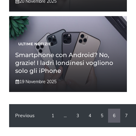
20 Novembre 2025
ULTIME NOTIZIE
Smartphone con Android? No,
grazie! I ladri londinesi vogliono
solo gli iPhone
19 Novembre 2025
Previous
1
…
3
4
5
6
7