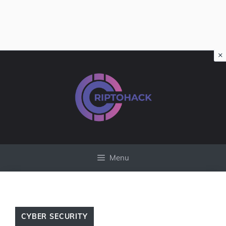
×
Vai
al
contenuto
Menu
CYBER SECURITY