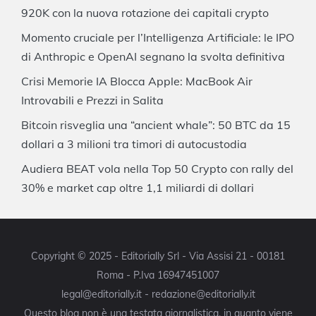
920K con la nuova rotazione dei capitali crypto
Momento cruciale per l’Intelligenza Artificiale: le IPO
di Anthropic e OpenAI segnano la svolta definitiva
Crisi Memorie IA Blocca Apple: MacBook Air
Introvabili e Prezzi in Salita
Bitcoin risveglia una “ancient whale”: 50 BTC da 15
dollari a 3 milioni tra timori di autocustodia
Audiera BEAT vola nella Top 50 Crypto con rally del
30% e market cap oltre 1,1 miliardi di dollari
Copyright © 2025 - Editorially Srl - Via Assisi 21 - 00181
Roma - P.Iva 16947451007
legal@editorially.it - redazione@editorially.it
Questo blog non è una testata giornalistica, in quanto viene