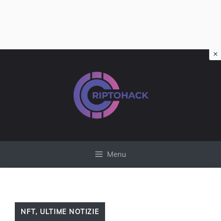
×
Vai
al
contenuto
Menu
NFT
,
ULTIME NOTIZIE