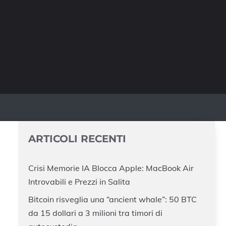
ARTICOLI RECENTI
Crisi Memorie IA Blocca Apple: MacBook Air
Introvabili e Prezzi in Salita
Bitcoin risveglia una “ancient whale”: 50 BTC
da 15 dollari a 3 milioni tra timori di