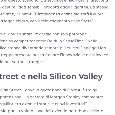
estire i dati sensibili prodotti dagli algoritmi. La stessa
Safety Summit: “L’intelligenza artificiale sarà il cuore
 legge chiara, con il coinvolgimento dello Stato”.
ale “golden share” federale non solo potrebbe
sione su competitor come Baidu o SenseTime. “Nella
lico stanno diventando sempre più cruciali”, spiega Liao.
 troppo presente possa frenare l’innovazione e chi invece
a per settori strategici.
reet e nella Silicon Valley
Wall Street – dove la quotazione di OpenAI è tra gli
ta apprensione. Un gestore di Morgan Stanley commenta:
libri tra azionisti storici e nuovi investitori”.
JPMorgan la valutazione dell’azienda potrebbe oscillare