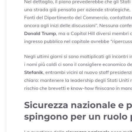
Nel dettaglio, il piano prevederebbe che gli Stat
una strada già pensata per aziende strategiche, m
Fonti del Dipartimento del Commercio, contattate
ancora agli inizi delle discussioni”. Nessuna conf
Donald Trump
, ma a Capitol Hill diversi membri
ingresso pubblico nel capitale avrebbe “ripercuss
Negli ultimi giorni si sono moltiplicati gli incontri
i nomi più caldi ci sono il consigliere economico 
Stefanik
, entrambi vicini al nuovo staff presidenz
chiaro: mantenere la leadership degli Stati Uniti ne
rischio che brevetti e know-how finiscano in mano
Sicurezza nazionale e 
spingono per un ruolo 
La questione della
sicurezza nazionale
pesa molto