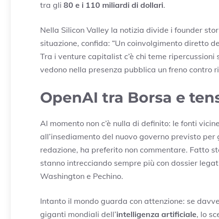
tra gli
80 e i 110 miliardi di dollari
.
Nella Silicon Valley la notizia divide i founder sto
situazione, confida: “Un coinvolgimento diretto d
Tra i venture capitalist c’è chi teme ripercussioni
vedono nella presenza pubblica un freno contro ri
OpenAI tra Borsa e tens
Al momento non c’è nulla di definito: le fonti vici
all’insediamento del nuovo governo previsto per g
redazione, ha preferito non commentare. Fatto st
stanno intrecciando sempre più con dossier legati 
Washington e Pechino.
Intanto il mondo guarda con attenzione: se davve
giganti mondiali dell’
intelligenza artificiale
, lo 