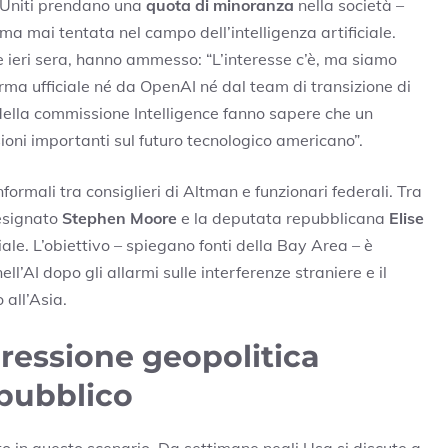
i Uniti prendano una
quota di minoranza
nella società –
a mai tentata nel campo dell’intelligenza artificiale.
 ieri sera, hanno ammesso: “L’interesse c’è, ma siamo
erma ufficiale né da OpenAI né dal team di transizione di
 della commissione Intelligence fanno sapere che un
ioni importanti sul futuro tecnologico americano”.
 informali tra consiglieri di Altman e funzionari federali. Tra
designato
Stephen Moore
e la deputata repubblicana
Elise
iale. L’obiettivo – spiegano fonti della Bay Area – è
ll’AI dopo gli allarmi sulle interferenze straniere e il
 all’Asia.
pressione geopolitica
pubblico
 in questo scenario. Da settimane negli Usa si discute a