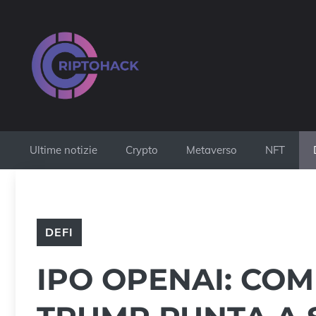
Vai
al
contenuto
Ultime notizie
Crypto
Metaverso
NFT
DEFI
IPO OPENAI: COM