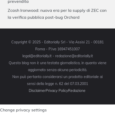
prevendita
Zcash Ironwood: nuova era per la supply di ZEC con
la verifica pubblica post-bug Orchard
Copyright © 2025 - Editorially Srl - Via Assisi 21 - 00181
Roma - P.Iva 16947451007
legal@editorially.it - redazione@editorially.it
Questo blog non è una testata giornalistica, in quanto viene
aggiornato senza alcuna periodicità.
Non può pertanto considerarsi un prodotto editoriale ai
sensi della legge n. 62 del 07.03.2001
Disclaimer
Privacy Policy
Redazione
Change privacy settings