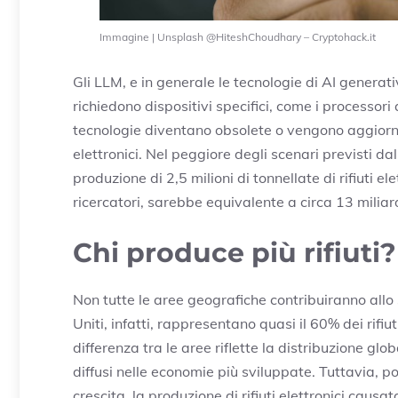
Immagine | Unsplash @HiteshChoudhary – Cryptohack.it
Gli LLM, e in generale le tecnologie di AI genera
richiedono dispositivi specifici, come i processor
tecnologie diventano obsolete o vengono aggiorna
elettronici. Nel peggiore degli scenari previsti da
produzione di 2,5 milioni di tonnellate di rifiuti e
ricercatori, sarebbe equivalente a circa 13 miliard
Chi produce più rifiuti?
Non tutte le aree geografiche contribuiranno allo s
Uniti, infatti, rappresentano quasi il 60% dei rifiu
differenza tra le aree riflette la distribuzione glo
diffusi nelle economie più sviluppate. Tuttavia, p
crescita, la produzione di rifiuti elettronici caus