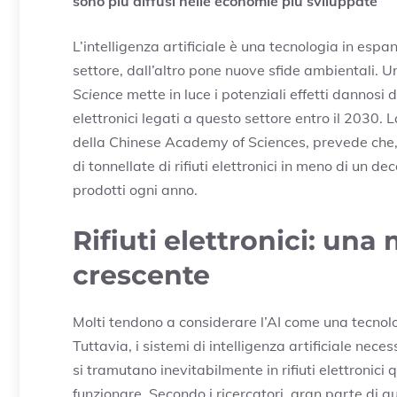
sono più diffusi nelle economie più sviluppate
L’intelligenza artificiale è una tecnologia in esp
settore, dall’altro pone nuove sfide ambientali. 
Science
mette in luce i potenziali effetti dannosi d
elettronici legati a questo settore entro il 203
della Chinese Academy of Sciences, prevede che,
di tonnellate di rifiuti elettronici in meno di un de
prodotti ogni anno.
Rifiuti elettronici: una
crescente
Molti tendono a considerare l’AI come una tecnolo
Tuttavia, i sistemi di intelligenza artificiale nece
si tramutano inevitabilmente in rifiuti elettronici
funzionare. Secondo i ricercatori, gran parte di q