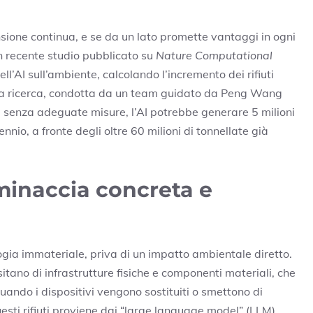
ansione continua, e se da un lato promette vantaggi in ogni
Un recente studio pubblicato su
Nature Computational
ell’AI sull’ambiente, calcolando l’incremento dei rifiuti
0. La ricerca, condotta da un team guidato da Peng Wang
 senza adeguate misure, l’AI potrebbe generare 5 milioni
cennio, a fronte degli oltre 60 milioni di tonnellate già
 minaccia concreta e
gia immateriale, priva di un impatto ambientale diretto.
ssitano di infrastrutture fisiche e componenti materiali, che
 quando i dispositivi vengono sostituiti o smettono di
uesti rifiuti proviene dai “large language model” (LLM),