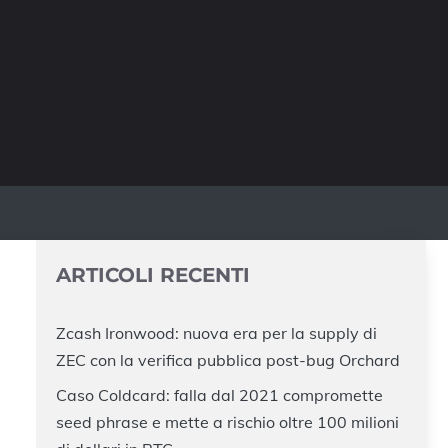
ARTICOLI RECENTI
Zcash Ironwood: nuova era per la supply di
ZEC con la verifica pubblica post-bug Orchard
Caso Coldcard: falla dal 2021 compromette
seed phrase e mette a rischio oltre 100 milioni