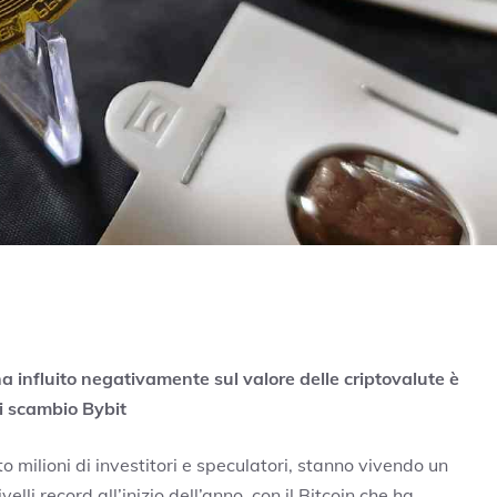
 ha influito negativamente sul valore delle criptovalute è
di scambio Bybit
to milioni di investitori e speculatori, stanno vivendo un
li record all’inizio dell’anno, con il Bitcoin che ha