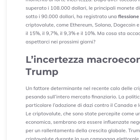
superato i 108.000 dollari, le principali monete dig
sotto i 90.000 dollari, ha registrato una
flessione
criptovalute, come Ethereum, Solana, Dogecoin 
il 15%, il 9,7%, il 9,3% e il 10%. Ma cosa sta a
aspettarci nei prossimi giorni?
L’incertezza macroecono
Trump
Un fattore determinante nel recente calo delle cri
pesando sull’intero mercato finanziario. La poli
particolare l’adozione di dazi contro il Canada e l
Le criptovalute, che sono state percepite come un
economica, sembrano ora essere influenzate nega
per un rallentamento della crescita globale. Trum
criptovalute durante la sua campagna elettorale,