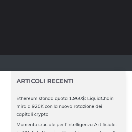
ARTICOLI RECENTI
Ethereum sfonda quota 1.960$: LiquidChain
mira a 920K con la nuova rotazione dei
capitali crypto
Momento cruciale per l’Intelligenza Artificiale: