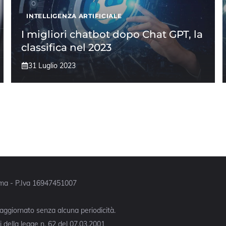
INTELLIGENZA ARTIFICIALE
I migliori chatbot dopo Chat GPT, la
classifica nel 2023
31 Luglio 2023
Roma - P.Iva 16947451007
 aggiornato senza alcuna periodicità.
 della legge n. 62 del 07.03.2001