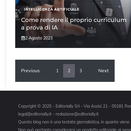
INTELLIGENZA ARTIFICIALE
Come rendere il proprio curriculum
a prova di IA
2 Agosto 2023
Previous
Next
1
2
3
Copyright © 2025 - Editorially Srl - Via Assisi 21 - 00181 
legal@editorially.it - redazione@editorially.it
Questo blog non è una testata giornalistica, in quanto viene
Non può pertanto considerarsi un prodotto editoriale ai sensi