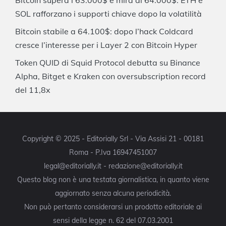
SOL rafforzano i supporti chiave dopo la volatilità
Bitcoin stabile a 64.100$: dopo l’hack Coldcard
cresce l’interesse per i Layer 2 con Bitcoin Hyper
Token QUID di Squid Protocol debutta su Binance
Alpha, Bitget e Kraken con oversubscription record
del 11,8x
Copyright © 2025 - Editorially Srl - Via Assisi 21 - 00181
Roma - P.Iva 16947451007
legal@editorially.it - redazione@editorially.it
Questo blog non è una testata giornalistica, in quanto viene
aggiornato senza alcuna periodicità.
Non può pertanto considerarsi un prodotto editoriale ai
sensi della legge n. 62 del 07.03.2001