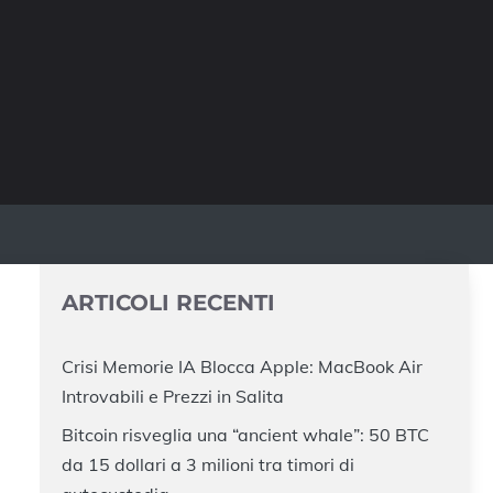
ARTICOLI RECENTI
Crisi Memorie IA Blocca Apple: MacBook Air
Introvabili e Prezzi in Salita
Bitcoin risveglia una “ancient whale”: 50 BTC
da 15 dollari a 3 milioni tra timori di