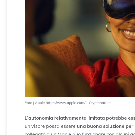
Foto | Apple https://www.apple.com/ – Cryptohack.it
L’
autonomia relativamente limitata potrebbe es
un visore possa essere
una buona soluzione per l
collegato a un Mac e può funzionare con alcuni ac