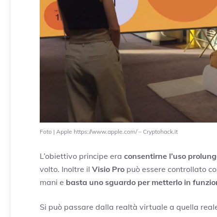
Foto | Apple https://www.apple.com/ – Cryptohack.it
L’obiettivo principe era
consentirne l’uso prolun
volto. Inoltre il
Visio Pro
può essere controllato con
mani e
basta uno sguardo per metterlo in funzi
Si può passare dalla realtà virtuale a quella real