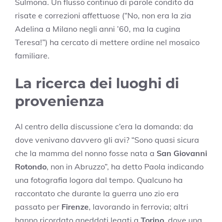
Sulmona. Un flusso continuo di parole condito da
risate e correzioni affettuose (“No, non era la zia
Adelina a Milano negli anni ’60, ma la cugina
Teresa!”) ha cercato di mettere ordine nel mosaico
familiare.
La ricerca dei luoghi di
provenienza
Al centro della discussione c’era la domanda: da
dove venivano davvero gli avi? “Sono quasi sicura
che la mamma del nonno fosse nata a
San Giovanni
Rotondo
, non in Abruzzo”, ha detto Paola indicando
una fotografia logora dal tempo. Qualcuno ha
raccontato che durante la guerra uno zio era
passato per
Firenze
, lavorando in ferrovia; altri
hanno ricordato aneddoti legati a
Torino
, dove una