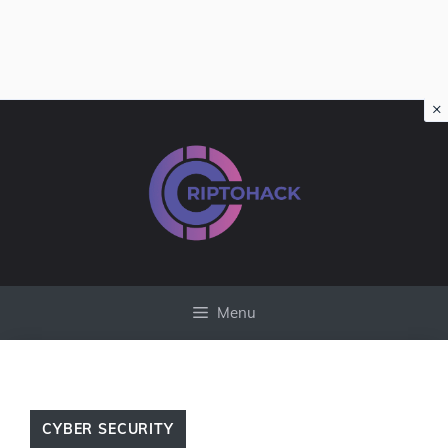
×
Vai
al
contenuto
Menu
CYBER SECURITY