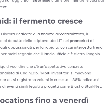
nga ha raggiunto il
86%
nelle ultime ore, mentre le voci dal
enti.
id: il fermento cresce
iscord dedicate alla finanza decentralizzata, il
e al debutto della criptovaluta LIT nel
premarket di
agli appassionati per la rapidità con cui intercetta trend
r molti segnala che il lancio ufficiale è dietro l’angolo.
uid vuol dire che c’è un’aspettativa concreta
 analista di ChainLab. “Molti investitori si muovono
arket si registrano volumi in crescita: l’86% indicato è
 di eventi simili legati a progetti come Blast o StarkNet.
locations fino a venerdì