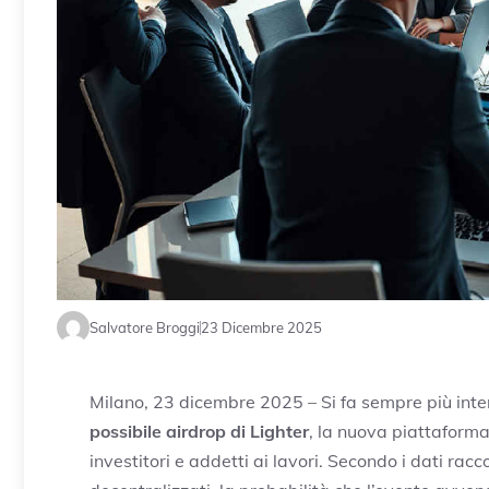
Salvatore Broggi
23 Dicembre 2025
Milano, 23 dicembre 2025 – Si fa sempre più intens
possibile airdrop di Lighter
, la nuova piattaforma 
investitori e addetti ai lavori. Secondo i dati racc