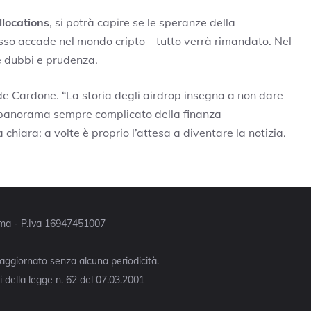
llocations
, si potrà capire se le speranze della
o accade nel mondo cripto – tutto verrà rimandato. Nel
 dubbi e prudenza.
e Cardone. “La storia degli airdrop insegna a non dare
el panorama sempre complicato della finanza
chiara: a volte è proprio l’attesa a diventare la notizia.
Roma - P.Iva 16947451007
 aggiornato senza alcuna periodicità.
 della legge n. 62 del 07.03.2001