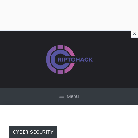
×
Vai
al
contenuto
Menu
CYBER SECURITY