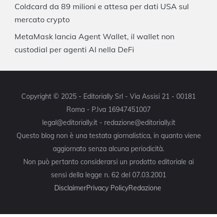
Coldcard da 89 milioni e attesa per dati USA sul
mercato crypto
MetaMask lancia Agent Wallet, il wallet non
custodial per agenti AI nella DeFi
Copyright © 2025 - Editorially Srl - Via Assisi 21 - 00181
Roma - P.Iva 16947451007
legal@editorially.it - redazione@editorially.it
Questo blog non è una testata giornalistica, in quanto viene
aggiornato senza alcuna periodicità.
Non può pertanto considerarsi un prodotto editoriale ai
sensi della legge n. 62 del 07.03.2001
Disclaimer
Privacy Policy
Redazione