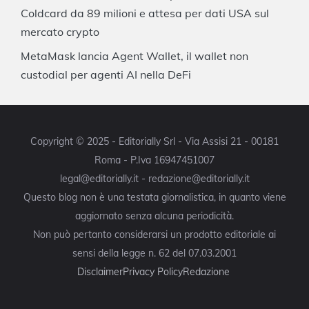
Coldcard da 89 milioni e attesa per dati USA sul
mercato crypto
MetaMask lancia Agent Wallet, il wallet non
custodial per agenti AI nella DeFi
Copyright © 2025 - Editorially Srl - Via Assisi 21 - 00181
Roma - P.Iva 16947451007
legal@editorially.it - redazione@editorially.it
Questo blog non è una testata giornalistica, in quanto viene
aggiornato senza alcuna periodicità.
Non può pertanto considerarsi un prodotto editoriale ai
sensi della legge n. 62 del 07.03.2001
Disclaimer
Privacy Policy
Redazione