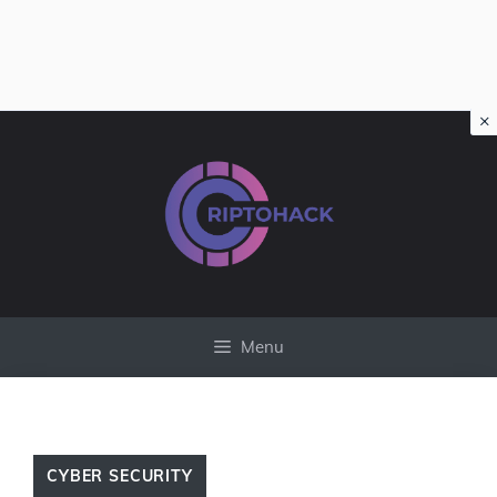
×
Vai
al
contenuto
Menu
CYBER SECURITY