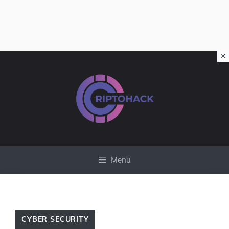
×
Vai
al
contenuto
Menu
CYBER SECURITY