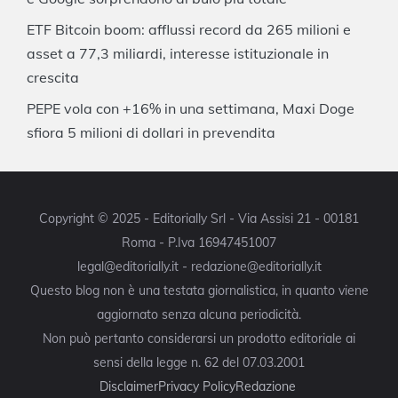
ETF Bitcoin boom: afflussi record da 265 milioni e
asset a 77,3 miliardi, interesse istituzionale in
crescita
PEPE vola con +16% in una settimana, Maxi Doge
sfiora 5 milioni di dollari in prevendita
Copyright © 2025 - Editorially Srl - Via Assisi 21 - 00181
Roma - P.Iva 16947451007
legal@editorially.it - redazione@editorially.it
Questo blog non è una testata giornalistica, in quanto viene
aggiornato senza alcuna periodicità.
Non può pertanto considerarsi un prodotto editoriale ai
sensi della legge n. 62 del 07.03.2001
Disclaimer
Privacy Policy
Redazione