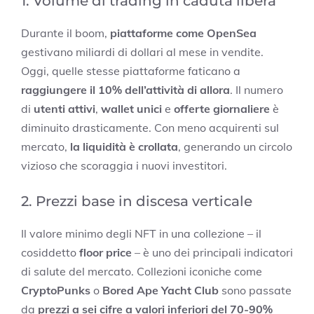
1. Volume di trading in caduta libera
Durante il boom,
piattaforme come OpenSea
gestivano miliardi di dollari al mese in vendite.
Oggi, quelle stesse piattaforme faticano a
raggiungere il 10% dell’attività di allora
. Il numero
di
utenti attivi
,
wallet unici
e
offerte giornaliere
è
diminuito drasticamente. Con meno acquirenti sul
mercato,
la liquidità è crollata
, generando un circolo
vizioso che scoraggia i nuovi investitori.
2. Prezzi base in discesa verticale
Il valore minimo degli NFT in una collezione – il
cosiddetto
floor price
– è uno dei principali indicatori
di salute del mercato. Collezioni iconiche come
CryptoPunks
o
Bored Ape Yacht Club
sono passate
da
prezzi a sei cifre a valori inferiori del 70-90%