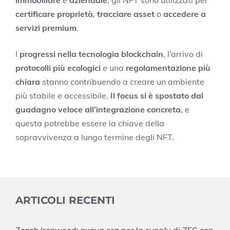
certificare proprietà
,
tracciare asset
o
accedere a
servizi premium
.
I
progressi nella tecnologia blockchain
, l’arrivo di
protocolli più ecologici
e una
regolamentazione più
chiara
stanno contribuendo a creare un ambiente
più stabile e accessibile.
Il focus si è spostato dal
guadagno veloce all’integrazione concreta
, e
questa potrebbe essere la chiave della
sopravvivenza a lungo termine degli NFT.
ARTICOLI RECENTI
Zcash Ironwood: nuova era per la supply di ZEC con