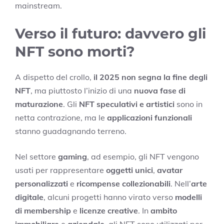
mainstream.
Verso il futuro: davvero gli
NFT sono morti?
A dispetto del crollo,
il 2025 non segna la fine degli
NFT
, ma piuttosto l’inizio di una
nuova fase di
maturazione
. Gli
NFT speculativi e artistici
sono in
netta contrazione, ma le
applicazioni funzionali
stanno guadagnando terreno.
Nel settore
gaming
, ad esempio, gli NFT vengono
usati per rappresentare
oggetti unici
,
avatar
personalizzati
e
ricompense collezionabili
. Nell’
arte
digitale
, alcuni progetti hanno virato verso
modelli
di membership
e
licenze creative
. In
ambito
immobiliare
e
aziendale
, gli NFT sono utilizzati per