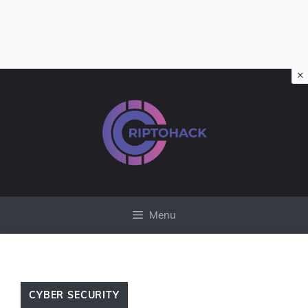
×
Vai
al
contenuto
Menu
CYBER SECURITY