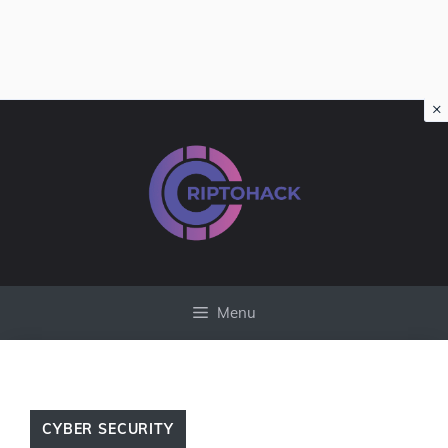
×
Vai
al
contenuto
Menu
CYBER SECURITY