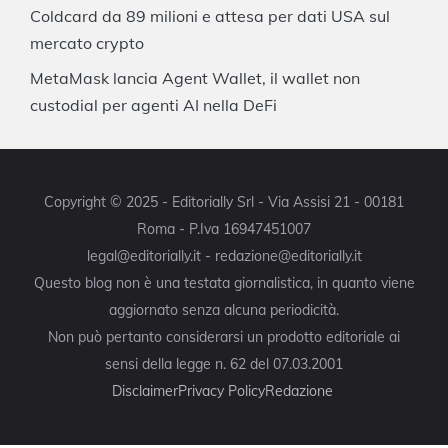
Coldcard da 89 milioni e attesa per dati USA sul
mercato crypto
MetaMask lancia Agent Wallet, il wallet non
custodial per agenti AI nella DeFi
Copyright © 2025 - Editorially Srl - Via Assisi 21 - 00181
Roma - P.Iva 16947451007
legal@editorially.it - redazione@editorially.it
Questo blog non è una testata giornalistica, in quanto viene
aggiornato senza alcuna periodicità.
Non può pertanto considerarsi un prodotto editoriale ai
sensi della legge n. 62 del 07.03.2001
Disclaimer
Privacy Policy
Redazione