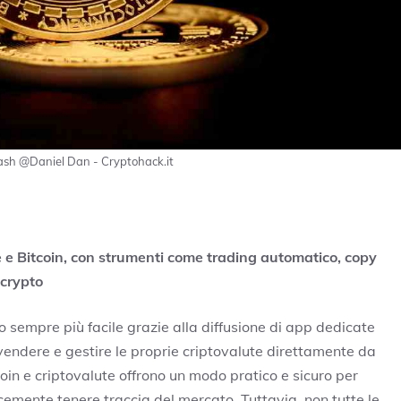
nsplash @Daniel Dan - Cryptohack.it
ute e Bitcoin, con strumenti come trading automatico, copy
 crypto
 sempre più facile grazie alla diffusione di app dedicate
vendere e gestire le proprie criptovalute direttamente da
oin e criptovalute offrono un modo pratico e sicuro per
cemente tenere traccia del mercato. Tuttavia, non tutte le