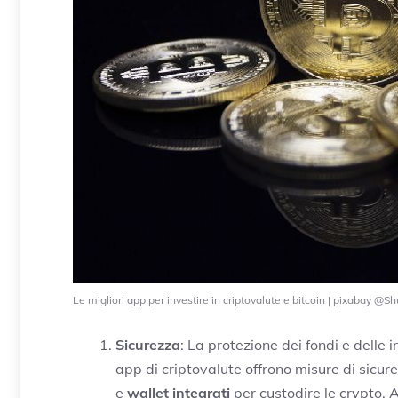
Le migliori app per investire in criptovalute e bitcoin | pixabay @S
Sicurezza
: La protezione dei fondi e delle 
app di criptovalute offrono misure di sicu
e
wallet integrati
per custodire le crypto. A