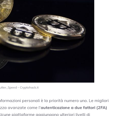
hutter_Speed – Cryptohack.it
informazioni personali è la priorità numero uno. Le migliori
rezza avanzate come l’
autenticazione a due fattori (2FA)
lcune piattaforme aggiungono ulteriori livelli di