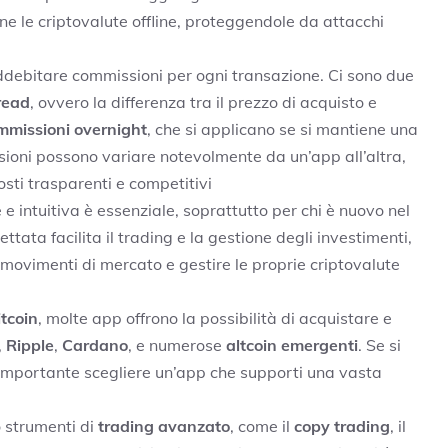
ne le criptovalute offline, proteggendole da attacchi
ddebitare commissioni per ogni transazione. Ci sono due
read
, ovvero la differenza tra il prezzo di acquisto e
mmissioni overnight
, che si applicano se si mantiene una
sioni possono variare notevolmente da un’app all’altra,
sti trasparenti e competitivi​
 e intuitiva è essenziale, soprattutto per chi è nuovo nel
tata facilita il trading e la gestione degli investimenti,
movimenti di mercato e gestire le proprie criptovalute
itcoin
, molte app offrono la possibilità di acquistare e
,
Ripple
,
Cardano
, e numerose
altcoin emergenti
. Se si
 è importante scegliere un’app che supporti una vasta
o strumenti di
trading avanzato
, come il
copy trading
, il