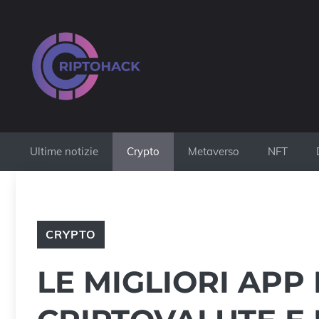
Vai
al
contenuto
Ultime notizie
Crypto
Metaverso
NFT
CRYPTO
LE MIGLIORI APP 