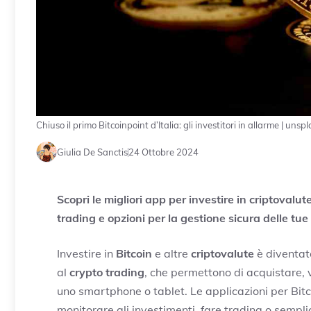
Chiuso il primo Bitcoinpoint d’Italia: gli investitori in allarme | u
Giulia De Sanctis
24 Ottobre 2024
Scopri le migliori app per investire in criptoval
trading e opzioni per la gestione sicura delle tue
Investire in
Bitcoin
e altre
criptovalute
è diventato
al
crypto trading
, che permettono di acquistare, 
uno smartphone o tablet. Le applicazioni per Bitc
monitorare gli investimenti, fare trading o sempli