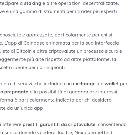
rtecipare a
staking
e altre operazioni decentralizzate.
e e una gamma di strumenti per i trader più esperti​
conosciute e apprezzate, particolarmente per chi si
te. L’app di Coinbase è rinomata per la sua interfaccia
uisto di Bitcoin e altre criptovalute un processo sicuro e
eggermente più alte rispetto ad altre piattaforme, la
elta ideale per i principianti​
eta di servizi, che includono un
exchange
, un
wallet
per
ito prepagata
e la possibilità di guadagnare interessi
aforma è particolarmente indicata per chi desidera
lute da un’unica app​
di ottenere
prestiti garantiti da criptovalute
, consentendo
ia senza doverle vendere. Inoltre, Nexo permette di