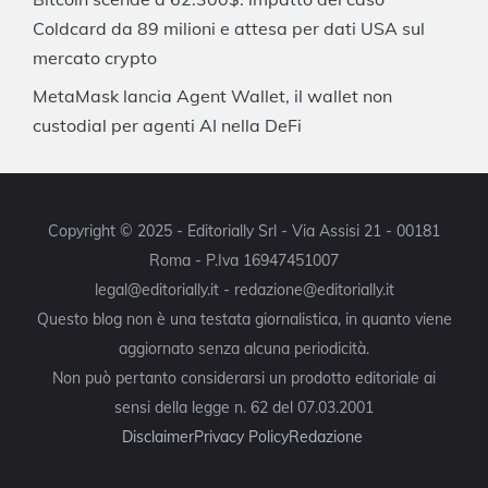
Coldcard da 89 milioni e attesa per dati USA sul
mercato crypto
MetaMask lancia Agent Wallet, il wallet non
custodial per agenti AI nella DeFi
Copyright © 2025 - Editorially Srl - Via Assisi 21 - 00181
Roma - P.Iva 16947451007
legal@editorially.it - redazione@editorially.it
Questo blog non è una testata giornalistica, in quanto viene
aggiornato senza alcuna periodicità.
Non può pertanto considerarsi un prodotto editoriale ai
sensi della legge n. 62 del 07.03.2001
Disclaimer
Privacy Policy
Redazione