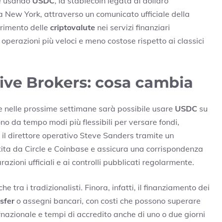
ne usando
USDC
, la stablecoin legata al dollaro
da New York, attraverso un comunicato ufficiale della
serimento delle
criptovalute
nei servizi finanziari
 operazioni più veloci e meno costose rispetto ai classici
tive Brokers: cosa cambia
 nelle prossime settimane sarà possibile usare
USDC
su
dono da tempo modi più flessibili per versare fondi,
 il direttore operativo Steve Sanders tramite un
stita da Circle e Coinbase e assicura una corrispondenza
azioni ufficiali e ai controlli pubblicati regolarmente.
e tra i tradizionalisti. Finora, infatti, il finanziamento dei
sfer
o assegni bancari, con costi che possono superare
rnazionale e tempi di accredito anche di uno o due giorni