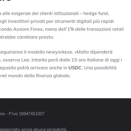
alle esigenze dei clienti istituzionali – hedge fund,
gli investitori privati per strumenti digitali più rapidi
 secondo Assiom Forex, meno dell’1% delle transazioni retail
otrebbe cambiare presto.
seguiranno il modello newyorkese. «Molto dipenderà
», osserva Lee. Intanto però dalle 15 ora italiana di oggi i
deposito potrà arrivare anche in
USDC
. Una possibilità
i nel mondo della finanza globale.
Roma - P.Iva 16947451007
 aggiornato senza alcuna periodicità.