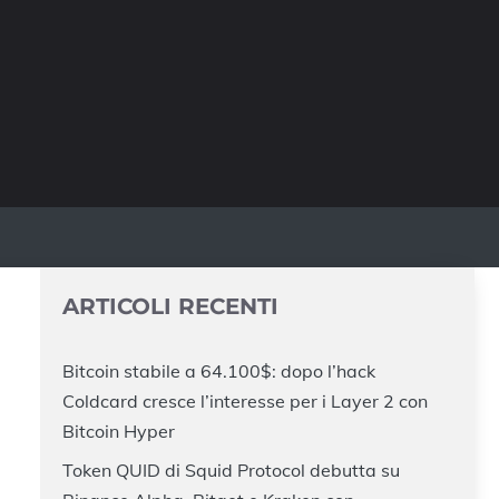
ARTICOLI RECENTI
Bitcoin stabile a 64.100$: dopo l’hack
Coldcard cresce l’interesse per i Layer 2 con
Bitcoin Hyper
Token QUID di Squid Protocol debutta su