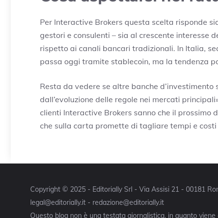
Per Interactive Brokers questa scelta risponde sia 
gestori e consulenti – sia al crescente interesse de
rispetto ai canali bancari tradizionali. In Italia,
passa oggi tramite stablecoin, ma la tendenza p
Resta da vedere se altre banche d’investimento 
dall’evoluzione delle regole nei mercati principali
clienti Interactive Brokers sanno che il prossimo 
che sulla carta promette di tagliare tempi e cost
Copyright © 2025 - Editorially Srl - Via Assisi 21 - 00181 
legal@editorially.it - redazione@editorially.it
Questo blog non è una testata giornalistica, in quanto viene