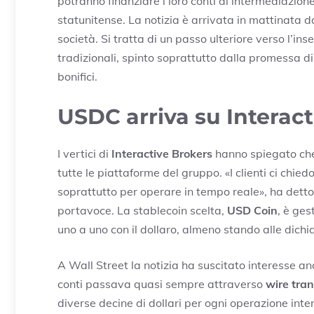
potranno finanziare i loro conti di intermediazio
statunitense. La notizia è arrivata in mattinata 
società. Si tratta di un passo ulteriore verso l’in
tradizionali, spinto soprattutto dalla promessa di
bonifici.
USDC arriva su Interac
I vertici di
Interactive Brokers
hanno spiegato che
tutte le piattaforme del gruppo. «I clienti ci chie
soprattutto per operare in tempo reale», ha detto
portavoce. La stablecoin scelta,
USD Coin
, è ge
uno a uno con il dollaro, almeno stando alle dichiar
A Wall Street la notizia ha suscitato interesse anch
conti passava quasi sempre attraverso
wire tran
diverse decine di dollari per ogni operazione inte