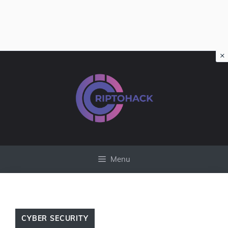
×
Vai
al
contenuto
Menu
CYBER SECURITY