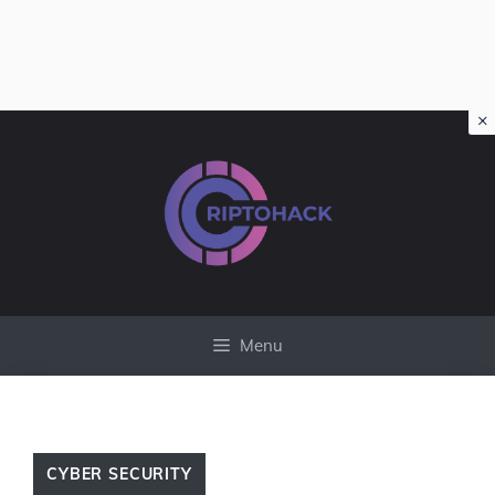
×
Vai
al
contenuto
Menu
CYBER SECURITY