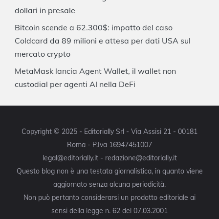
dollari in presale
Bitcoin scende a 62.300$: impatto del caso
Coldcard da 89 milioni e attesa per dati USA sul
mercato crypto
MetaMask lancia Agent Wallet, il wallet non
custodial per agenti AI nella DeFi
Copyright © 2025 - Editorially Srl - Via Assisi 21 - 00181
Roma - P.Iva 16947451007
legal@editorially.it - redazione@editorially.it
Questo blog non è una testata giornalistica, in quanto viene
aggiornato senza alcuna periodicità.
Non può pertanto considerarsi un prodotto editoriale ai
sensi della legge n. 62 del 07.03.2001