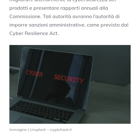
prodotti e presentare rapporti annuali alla
Commissione. Tali autorità avranno l’autorità di
imporre sanzioni amministrative, come previsto dal
Cyber Resilience Act.
Immagine | Unsplash – cryptohack.it