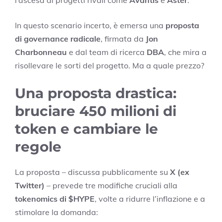
l’ascesa di progetti rivali come
Avantis
e
Aster
.
In questo scenario incerto, è emersa una
proposta
di governance radicale
, firmata da
Jon
Charbonneau
e dal team di ricerca
DBA
, che mira a
risollevare le sorti del progetto. Ma a quale prezzo?
Una proposta drastica:
bruciare 450 milioni di
token e cambiare le
regole
La proposta – discussa pubblicamente su
X (ex
Twitter)
– prevede tre modifiche cruciali alla
tokenomics di $HYPE
, volte a ridurre l’inflazione e a
stimolare la domanda: