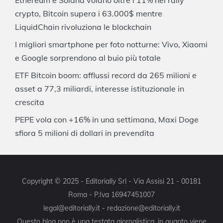
Ethereum e Solana volano oltre l’11% nel rally
crypto, Bitcoin supera i 63.000$ mentre
LiquidChain rivoluziona le blockchain
I migliori smartphone per foto notturne: Vivo, Xiaomi
e Google sorprendono al buio più totale
ETF Bitcoin boom: afflussi record da 265 milioni e
asset a 77,3 miliardi, interesse istituzionale in
crescita
PEPE vola con +16% in una settimana, Maxi Doge
sfiora 5 milioni di dollari in prevendita
Copyright © 2025 - Editorially Srl - Via Assisi 21 - 00181
Roma - P.Iva 16947451007
legal@editorially.it - redazione@editorially.it
Questo blog non è una testata giornalistica, in quanto viene