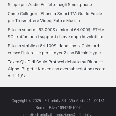
Scopo per Audio Perfetto negli Smartphone
Come Collegare iPhone a Smart TV: Guida Facile
per Trasmettere Video, Foto e Musica
Bitcoin supera i 63.000$ e mira ai 64.000$: ETH e
SOL rafforzano i supporti chiave dopo la volatilità
Bitcoin stabile a 64.100$: dopo l’hack Coldcard
cresce l’interesse per i Layer 2 con Bitcoin Hyper
Token QUID di Squid Protocol debutta su Binance
Alpha, Bitget e Kraken con oversubscription record
del 11,8x
Copyright © 2025 - Editorially Srl - Via Assisi 21 - 00181
Roma - P.Iva 16947451007
legal@editorially.it - redazione@editorially.it