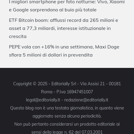
I migliori smartphone per foto notturne: Vivo, Xiaomi
e Google sorprendono al buio più totale
ETF Bitcoin boom: afflussi record da 265 milioni e
asset a 77,3 miliardi, interesse istituzionale in
crescita
PEPE vola con +16% in una settimana, Maxi Doge
sfiora 5 milioni di dollari in prevendita
Copyright © 2025 - Editorially Srl - Via Assisi 21 - 00181
Roma - P.Iva 16947451007
legal@editorially.it - redazione@editorially.it
Questo blog non è una testata giornalistica, in quanto viene
aggiornato senza alcuna periodicità.
Non può pertanto considerarsi un prodotto editoriale ai
sensi della legge n. 62 del 07.03.2001