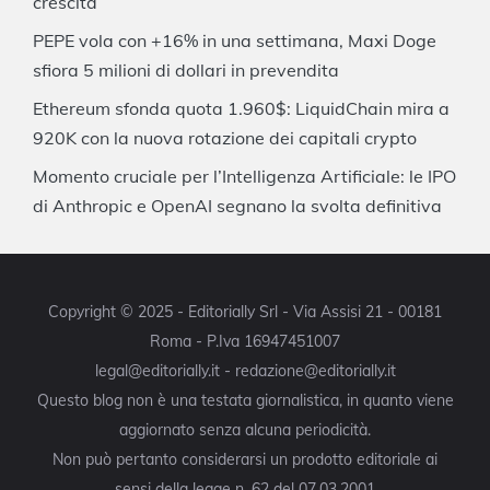
crescita
PEPE vola con +16% in una settimana, Maxi Doge
sfiora 5 milioni di dollari in prevendita
Ethereum sfonda quota 1.960$: LiquidChain mira a
920K con la nuova rotazione dei capitali crypto
Momento cruciale per l’Intelligenza Artificiale: le IPO
di Anthropic e OpenAI segnano la svolta definitiva
Copyright © 2025 - Editorially Srl - Via Assisi 21 - 00181
Roma - P.Iva 16947451007
legal@editorially.it - redazione@editorially.it
Questo blog non è una testata giornalistica, in quanto viene
aggiornato senza alcuna periodicità.
Non può pertanto considerarsi un prodotto editoriale ai
sensi della legge n. 62 del 07.03.2001