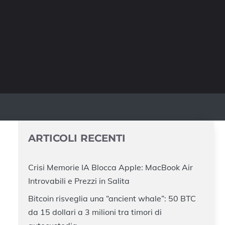
ARTICOLI RECENTI
Crisi Memorie IA Blocca Apple: MacBook Air
Introvabili e Prezzi in Salita
Bitcoin risveglia una “ancient whale”: 50 BTC
da 15 dollari a 3 milioni tra timori di