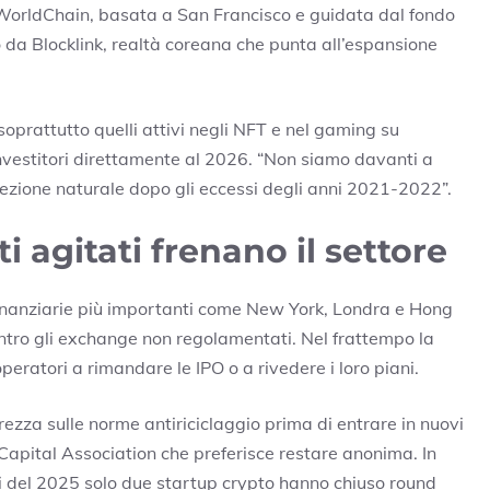
 WorldChain, basata a San Francisco e guidata dal fondo
 da Blocklink, realtà coreana che punta all’espansione
 soprattutto quelli attivi negli NFT e nel gaming su
i investitori direttamente al 2026. “Non siamo davanti a
elezione naturale dopo gli eccessi degli anni 2021-2022”.
 agitati frenano il settore
finanziarie più importanti come New York, Londra e Hong
contro gli exchange non regolamentati. Nel frattempo la
peratori a rimandare le IPO o a rivedere i loro piani.
arezza sulle norme antiriciclaggio prima di entrare in nuovi
Capital Association che preferisce restare anonima. In
esi del 2025 solo due startup crypto hanno chiuso round