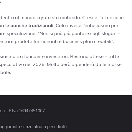
e
 dentro al mondo crypto sta mutando. Cresce l’attenzione
on le banche tradizionali
. Cala invece l’entusiasmo per
are speculazione. “Non si può più puntare sugli slogan –
ntare prodotti funzionanti e business plan credibili”.
siasmo tra founder e investitori. Restano attese – tutte
e speculativo nel 2026. Molto però dipenderà dalle mosse
obale.
Roma - P.Iva 16947451007
 aggiornato senza alcuna periodicità.