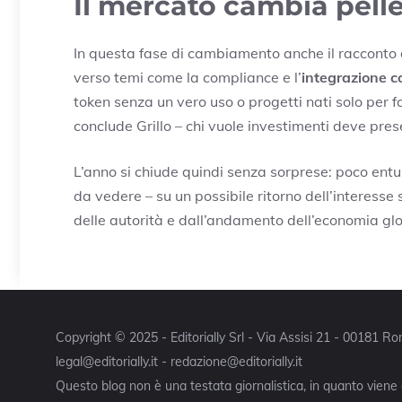
Il mercato cambia pell
In questa fase di cambiamento anche il racconto
verso temi come la compliance e l’
integrazione c
token senza un vero uso o progetti nati solo per f
conclude Grillo – chi vuole investimenti deve prese
L’anno si chiude quindi senza sorprese: poco entu
da vedere – su un possibile ritorno dell’interess
delle autorità e dall’andamento dell’economia gl
Copyright © 2025 - Editorially Srl - Via Assisi 21 - 00181 
legal@editorially.it - redazione@editorially.it
Questo blog non è una testata giornalistica, in quanto viene