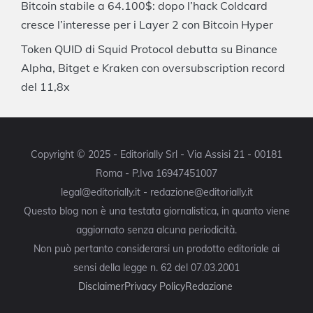
Bitcoin stabile a 64.100$: dopo l’hack Coldcard
cresce l’interesse per i Layer 2 con Bitcoin Hyper
Token QUID di Squid Protocol debutta su Binance
Alpha, Bitget e Kraken con oversubscription record
del 11,8x
Copyright © 2025 - Editorially Srl - Via Assisi 21 - 00181
Roma - P.Iva 16947451007
legal@editorially.it - redazione@editorially.it
Questo blog non è una testata giornalistica, in quanto viene
aggiornato senza alcuna periodicità.
Non può pertanto considerarsi un prodotto editoriale ai
sensi della legge n. 62 del 07.03.2001
Disclaimer
Privacy Policy
Redazione