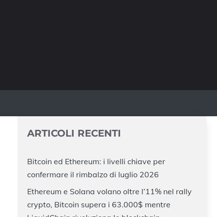
ARTICOLI RECENTI
Bitcoin ed Ethereum: i livelli chiave per
confermare il rimbalzo di luglio 2026
Ethereum e Solana volano oltre l’11% nel rally
crypto, Bitcoin supera i 63.000$ mentre