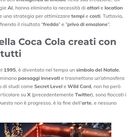
ogie
AI
, hanno eliminato la necessità di
attori
e
location
me una strategia per ottimizzare
tempi
e
costi
. Tuttavia,
nendo il risultato “
freddo
” e “
privo di emozione
“.
ella Coca Cola creati con
tutti
el
1995
, è diventato nel tempo un
simbolo del Natale
,
luminano
paesaggi innevati
e trasmettono un’atmosfera
o di studi come
Secret Level
e
Wild Card
, non ha però
articolare su
X
(precedentemente
Twitter
), sono fioccati i
esto non è progresso, è la fine dell’
arte
, e nessuno