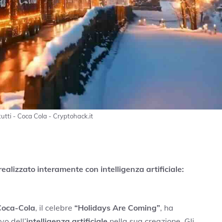
 tutti - Coca Cola - Cryptohack.it
realizzato interamente con intelligenza artificiale:
Coca-Cola
, il celebre
“Holidays Are Coming”
, ha
vo dell’
intelligenza artificiale
nella sua creazione. Gli