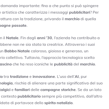
 domanda importante: fino a che punto si può spingere
e artistico che caratterizza i messaggi
pubblicitari
? Per
ttura con la tradizione, privando il
marchio
di quella
agne passate
.
n il
Natale
. Fin dagli
anni ’30
, l’azienda ha contribuito a
ebbene non ne sia stata la creatrice. Attraverso i suoi
 un
Babbo Natale
caloroso, gioioso e generoso, un
io collettivo. Tuttavia, l’approccio tecnologico scelto
fascino
che ha reso iconiche le
pubblicità
del
marchio
.
io
tra
tradizione
e
innovazione
. L’uso dell’
AI
, pur
nologia
, rischia di alienare una parte significativa del suo
algici
e
familiari
delle
campagne storiche
. Se da un lato
n contesto
pubblicitario
sempre più competitivo, dall’altro
idata di portavoce dello
spirito natalizio
.