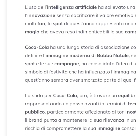
L’uso dell’
intelligenza artificiale
ha sollevato una
l’
innovazione
senza sacrificare il valore emotivo 
molti
fan
, lo
spot
di quest’anno rappresenta una ro
magia
che aveva reso indimenticabili le sue
camp
Coca-Cola
ha una lunga storia di associazione co
definire l’
immagine moderna di Babbo Natale
, s
spot
e le sue
campagne
, ha consolidato l’idea di
simbolo di festività che ha influenzato l’immaginar
quest’anno sembra aver smorzato parte di quel
La sfida per
Coca-Cola
, ora, è trovare un
equilibr
rappresentando un passo avanti in termini di
tec
pubblico
, particolarmente affezionato ai toni
nost
il
brand
punta a mantenere la sua rilevanza in u
rischia di compromettere la sua
immagine
consol