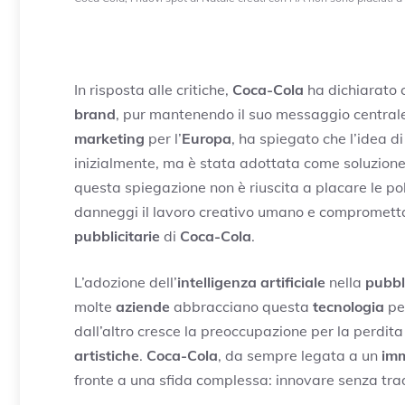
In risposta alle critiche,
Coca-Cola
ha dichiarato c
brand
, pur mantenendo il suo messaggio centrale
marketing
per l’
Europa
, ha spiegato che l’idea di 
inizialmente, ma è stata adottata come soluzione 
questa spiegazione non è riuscita a placare le pol
danneggi il lavoro creativo umano e comprometta
pubblicitarie
di
Coca-Cola
.
L’adozione dell’
intelligenza artificiale
nella
pubbl
molte
aziende
abbracciano questa
tecnologia
per
dall’altro cresce la preoccupazione per la perdita 
artistiche
.
Coca-Cola
, da sempre legata a un
imm
fronte a una sfida complessa: innovare senza trad