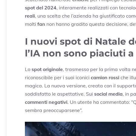
spot del 2024
, interamente realizzati con tecnol
reali
, una scelta che l’azienda ha giustificato co
molti
fan
non hanno gradito questa decisione, defi
I nuovi spot di Natale d
l’IA non sono piaciuti a 
Lo
spot originale
, trasmesso per la prima volta n
riconoscibile per i suoi iconici
camion rossi
che il
magica. La nuova versione, creata con il support
soddisfatto le aspettative. Sui
social media
, in p
commenti negativi
. Un utente ha commentato: “Qu
sembra preoccuparsene”.