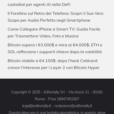
custodial per agenti AI nella DeFi
Il Forellino sul Retro del Telefono: Scopri il Suo Vero
Scopo per Audio Perfetto negli Smartphone
Come Collegare iPhone a Smart TV: Guida Facile
per Trasmettere Video, Foto e Musica
Bitcoin supera i 63.000$ e mira ai 64.000$: ETH e
SOL rafforzano i supporti chiave dopo la volatilità
Bitcoin stabile a 64.100$: dopo l’hack Coldcard
cresce l’interesse per i Layer 2 con Bitcoin Hyper
Copyright © 2025 - Editorially Srl - Via Assisi 21 - 00181
Roma - P.Iva 16947451007
legal@editorially.it - redazione@editorially.it
Questo blog non è una testata giornalistica, in quanto viene