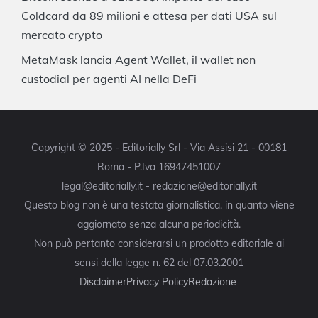
Coldcard da 89 milioni e attesa per dati USA sul
mercato crypto
MetaMask lancia Agent Wallet, il wallet non
custodial per agenti AI nella DeFi
Copyright © 2025 - Editorially Srl - Via Assisi 21 - 00181
Roma - P.Iva 16947451007
legal@editorially.it - redazione@editorially.it
Questo blog non è una testata giornalistica, in quanto viene
aggiornato senza alcuna periodicità.
Non può pertanto considerarsi un prodotto editoriale ai
sensi della legge n. 62 del 07.03.2001
Disclaimer
Privacy Policy
Redazione