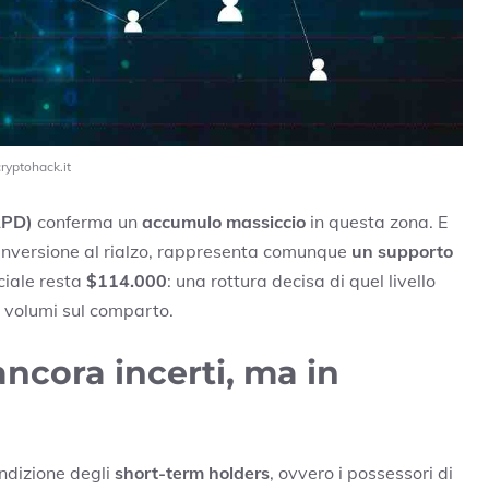
cryptohack.it
RPD)
conferma un
accumulo massiccio
in questa zona. E
inversione al rialzo, rappresenta comunque
un supporto
ciale resta
$114.000
: una rottura decisa di quel livello
 volumi sul comparto.
ancora incerti, ma in
ndizione degli
short-term holders
, ovvero i possessori di