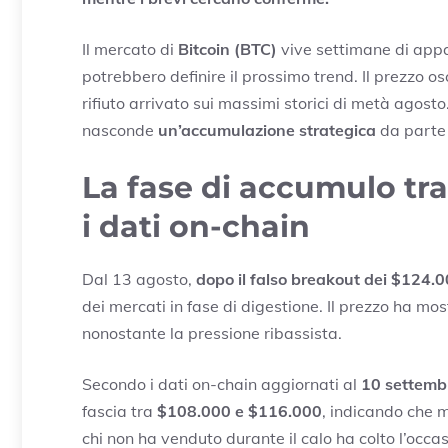
Il mercato di
Bitcoin (BTC)
vive settimane di appa
potrebbero definire il prossimo trend. Il prezzo os
rifiuto arrivato sui massimi storici di metà agost
nasconde
un’accumulazione strategica
da parte 
La fase di accumulo tra
i dati on-chain
Dal 13 agosto,
dopo il falso breakout dei $124.
dei mercati in fase di digestione. Il prezzo ha mo
nonostante la pressione ribassista.
Secondo i dati on-chain aggiornati al
10 settemb
fascia tra
$108.000 e $116.000
, indicando che m
chi non ha venduto durante il calo ha colto l’occa