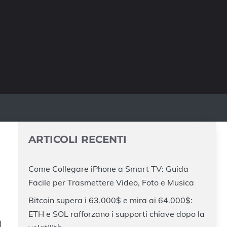
ARTICOLI RECENTI
Come Collegare iPhone a Smart TV: Guida
Facile per Trasmettere Video, Foto e Musica
Bitcoin supera i 63.000$ e mira ai 64.000$:
ETH e SOL rafforzano i supporti chiave dopo la