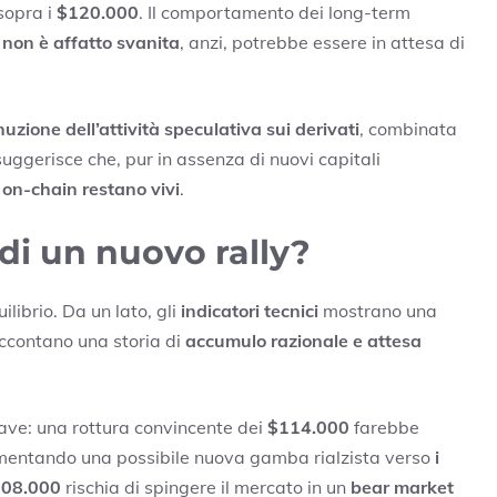
sopra i
$120.000
. Il comportamento dei long-term
a
non è affatto svanita
, anzi, potrebbe essere in attesa di
uzione dell’attività speculativa sui derivati
, combinata
suggerisce che, pur in assenza di nuovi capitali
o on-chain restano vivi
.
di un nuovo rally?
librio. Da un lato, gli
indicatori tecnici
mostrano una
ccontano una storia di
accumulo razionale e attesa
ve: una rottura convincente dei
$114.000
farebbe
alimentando una possibile nuova gamba rialzista verso
i
08.000
rischia di spingere il mercato in un
bear market