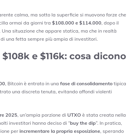
rente calma, ma sotto la superficie si muovono forze che
cilla ormai da giorni tra
$108.000 e $114.000
, dopo il
o. Una situazione che appare statica, ma che in realtà
di una fetta sempre più ampia di investitori.
 $108k e $116k: cosa dicono
000
, Bitcoin è entrato in una
fase di consolidamento
tipica
strato una discreta tenuta, evitando affondi violenti
re 2025
, un’ampia porzione di
UTXO
è stata creata nella
olti investitori hanno deciso di “
buy the dip
”. In pratica,
sione per
incrementare la propria esposizione
, sperando