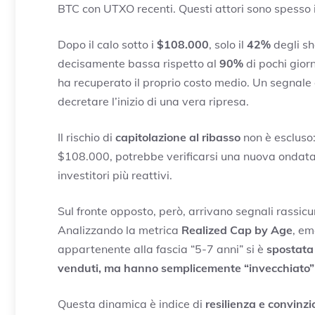
BTC con UTXO recenti. Questi attori sono spesso i
Dopo il calo sotto i
$108.000
, solo il
42%
degli sh
decisamente bassa rispetto al
90%
di pochi gior
ha recuperato il proprio costo medio. Un segnale
decretare l’inizio di una vera ripresa.
Il rischio di
capitolazione al ribasso
non è escluso
$108.000, potrebbe verificarsi una nuova ondata 
investitori più reattivi.
Sul fronte opposto, però, arrivano segnali rassicu
Analizzando la metrica
Realized Cap by Age
, em
appartenente alla fascia “5-7 anni” si è
spostata 
venduti, ma hanno semplicemente “invecchiato”
Questa dinamica è indice di
resilienza e convinz