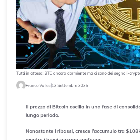
Tutti in attesa: BTC ancora dormiente ma ci sono dei segnali-crypt
Franco Vallesi
12 Settembre 2025
Il prezzo di Bitcoin oscilla in una fase di conso
lungo periodo.
Nonostante i ribassi, cresce l’accumulo tra $108k
mentre i brevi cercano conferme.