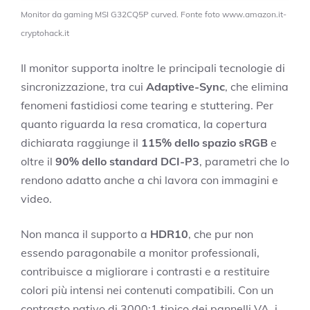
Monitor da gaming MSI G32CQ5P curved. Fonte foto www.amazon.it-
cryptohack.it
Il monitor supporta inoltre le principali tecnologie di
sincronizzazione, tra cui
Adaptive-Sync
, che elimina
fenomeni fastidiosi come tearing e stuttering. Per
quanto riguarda la resa cromatica, la copertura
dichiarata raggiunge il
115% dello spazio sRGB
e
oltre il
90% dello standard DCI-P3
, parametri che lo
rendono adatto anche a chi lavora con immagini e
video.
Non manca il supporto a
HDR10
, che pur non
essendo paragonabile a monitor professionali,
contribuisce a migliorare i contrasti e a restituire
colori più intensi nei contenuti compatibili. Con un
contrasto nativo di 3000:1 tipico dei pannelli VA, i