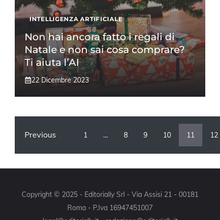
INTELLIGENZA ARTIFICIALE
Non hai ancora fatto i regali di
Natale e non sai cosa comprare?
Ti aiuta l’AI
22 Dicembre 2023
Previous
1
…
8
9
10
11
12
Copyright © 2025 - Editorially Srl - Via Assisi 21 - 00181
Roma - P.Iva 16947451007