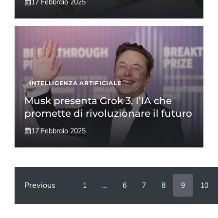
17 Febbraio 2025
INTELLIGENZA ARTIFICIALE
Musk presenta Grok 3, l’IA che
promette di rivoluzionare il futuro
17 Febbraio 2025
Previous
1
…
6
7
8
9
10